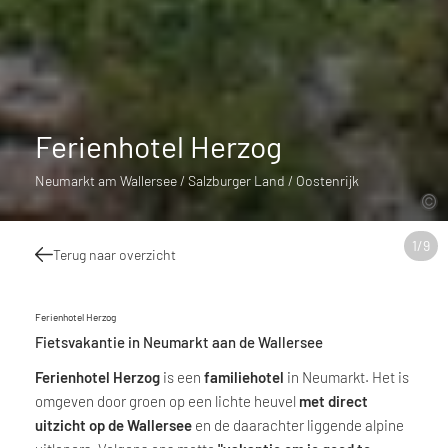
Ferienhotel Herzog
Neumarkt am Wallersee / Salzburger Land / Oostenrijk
1
/
9
Terug naar overzicht
Ferienhotel Herzog
Fietsvakantie in Neumarkt aan de Wallersee
Ferienhotel Herzog
is een
familiehotel
in Neumarkt. Het is
omgeven door groen op een lichte heuvel
met direct
uitzicht op de Wallersee
en de daarachter liggende alpine