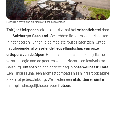
Heerlijke fietsvakantie in Neumarkt aan de Wallersee
Talrijke fietspaden
leiden direct vanaf het
vakantiehotel
door
het
Salzburger Seenland
. We hebben fiets- en wandelkaarten
in het hotel en kunnen je de mooiste routes laten zien. Ontdek
het
glooiende, afwisselende heuvellandschap van onze
uitlopers van de Alpen
. Geniet van de rust in onze idyllische
vakantieregio aan de poorten van de Mozart- en festivalstad
Salzburg.
Ontspan
na een actieve dag
in onze wellnessruimte
.
Een Finse sauna, een aromastoombad en een infraroodcabine
staan tot je beschikking. We bieden een
afsluitbare ruimte
met oplaadmogelijkheden voor
fietsen
.