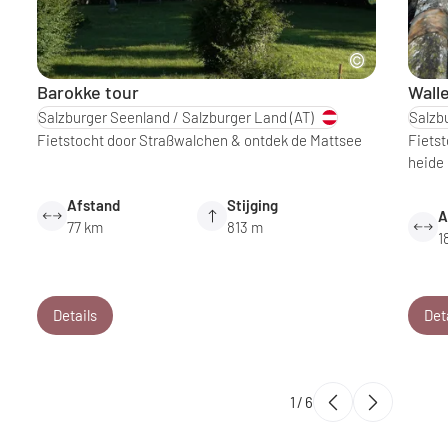
Barokke tour
Wall
Salzburger Seenland / Salzburger Land
(AT)
Salzb
Fietstocht door Straßwalchen & ontdek de Mattsee
Fietst
heide 
Afstand
Stijging
A
77 km
813 m
1
Details
Det
1
/
6