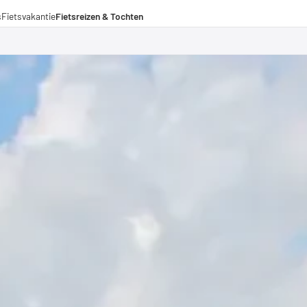
s
Fietsvakantie
Fietsreizen & Tochten
eizen
ochten
menwerkingen
aden voor lange afstanden