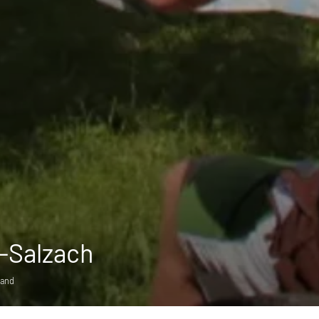
n-Salzach
land