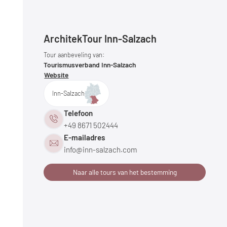
ArchitekTour Inn-Salzach
Tour aanbeveling van:
Tourismusverband Inn-Salzach
Website
Inn-Salzach
Telefoon
+49 8671 502444
E-mailadres
info@
inn-salzach.
com
Naar alle tours van het bestemming