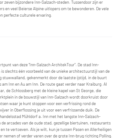
or zeven bijzondere Inn-Salzach-steden. Tussendoor zijn er
ers en veel Beierse Alpine uitlopers om te bewonderen. De vele
n perfecte culturele ervaring.
artpunt van deze "Inn-Salzach ArchitekTour". De stad Inn-
 is slechts één voorbeeld van de unieke architectuurstijl van de
 stuwwalland, gekenmerkt door de laatste ijstijd, in de buurt
s am Inn en Au am Inn. De route gaat verder naar Kraiburg. Al
aar, de Schlossberg met de kleine kapel van St George, die
ktplein in de bouwstijl van Inn-Salzach wordt doorkruist door
aatsen waar je kunt stoppen voor een verfrissing rond de
ver in Oberflossing je uit voor een verfrissende duik. De
handelsstad Mühldorf a. Inn met het langste Inn-Salzach-
n de arcades van de oude stad, gezellige biertuinen, restaurants
en te vertoeven. Als je wilt, kun je tussen Pasen en Allerheiligen
er nemen of verder varen over de grote Inn-brug richting Polling.