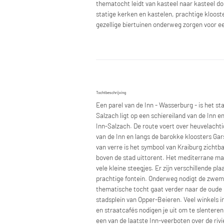
thematocht leidt van kasteel naar kasteel do
statige kerken en kastelen, prachtige kloost
gezellige biertuinen onderweg zorgen voor ee
Tochtbeschrijving
Een parel van de Inn - Wasserburg - is het st
Salzach ligt op een schiereiland van de Inn en
Inn-Salzach. De route voert over heuvelachtig
van de Inn en langs de barokke kloosters Gar
van verre is het symbool van Kraiburg zichtb
boven de stad uittorent. Het mediterrane mar
vele kleine steegjes. Er zijn verschillende pl
prachtige fontein. Onderweg nodigt de zwemvij
thematische tocht gaat verder naar de oude 
stadsplein van Opper-Beieren. Veel winkels i
en straatcafés nodigen je uit om te slenteren 
een van de laatste Inn-veerboten over de rivi