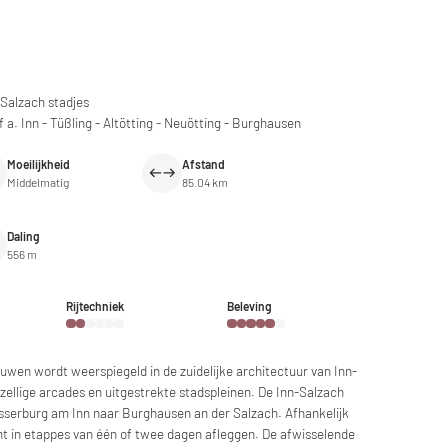
-Salzach stadjes
f a. Inn - Tüßling - Altötting - Neuötting - Burghausen
Moeilijkheid
Afstand
Middelmatig
85.04 km
Daling
556 m
Rijtechniek
Beleving
uwen wordt weerspiegeld in de zuidelijke architectuur van Inn-
gezellige arcades en uitgestrekte stadspleinen. De Inn-Salzach
sserburg am Inn naar Burghausen an der Salzach. Afhankelijk
ocht in etappes van één of twee dagen afleggen. De afwisselende