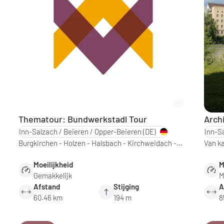
Thematour: Bundwerkstadl Tour
Arch
Inn-Salzach / Beieren / Opper-Beieren
(DE)
Inn-S
Burgkirchen - Holzen - Halsbach - Kirchweidach -…
Van ka
Moeilijkheid
M
Gemakkelijk
M
Afstand
Stijging
A
60.46 km
194 m
8