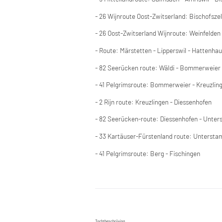
- 26 Wijnroute Oost-Zwitserland: Bischofszel
- 26 Oost-Zwitserland Wijnroute: Weinfelden
- Route: Märstetten - Lipperswil - Hattenhau
- 82 Seerücken route: Wäldi - Bommerweier
- 41 Pelgrimsroute: Bommerweier - Kreuzlin
- 2 Rijn route: Kreuzlingen - Diessenhofen
- 82 Seerücken-route: Diessenhofen - Unt
- 33 Kartäuser-Fürstenland route: Untersta
- 41 Pelgrimsroute: Berg - Fischingen
Tochtbeschrijving