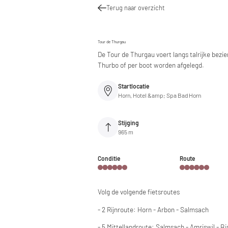
Terug naar overzicht
Tour de Thurgau
De Tour de Thurgau voert langs talrijke bez
Thurbo of per boot worden afgelegd.
Startlocatie
Horn, Hotel &amp; Spa Bad Horn
Stijging
965 m
Conditie
Route
Volg de volgende fietsroutes
- 2 Rijnroute: Horn - Arbon - Salmsach
- 5 Mittellandroute: Salmsach - Amriswil - Bi