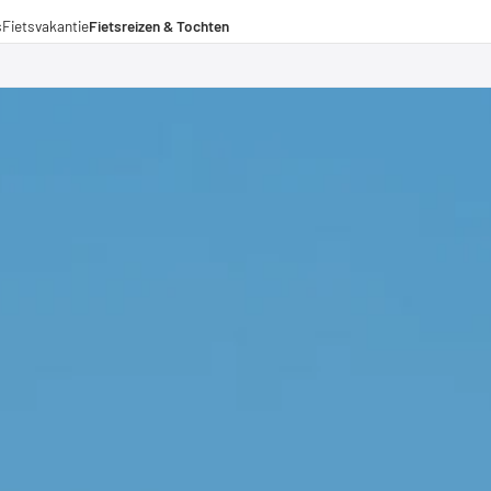
s
Fietsvakantie
Fietsreizen & Tochten
eizen
ochten
menwerkingen
aden voor lange afstanden