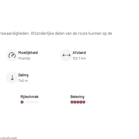
ienswaardigheden. Afzonderlijke delen van de route kunnen op de
Moeilijkheid
Afstand
Moeilijk
153.7 km
Daling
740 m
Rijtechniek
Beleving
schofszell