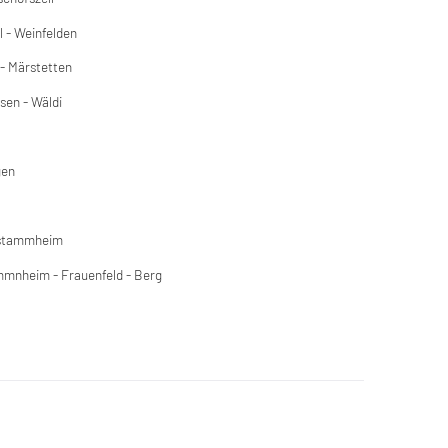
l - Weinfelden
 - Märstetten
sen - Wäldi
gen
erstammheim
mmnheim - Frauenfeld - Berg