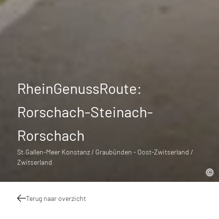
RheinGenussRoute:
Rorschach-Steinach-
Rorschach
St.Gallen-Meer Konstanz / Graubünden - Oost-Zwitserland /
Zwitserland
Terug naar overzicht