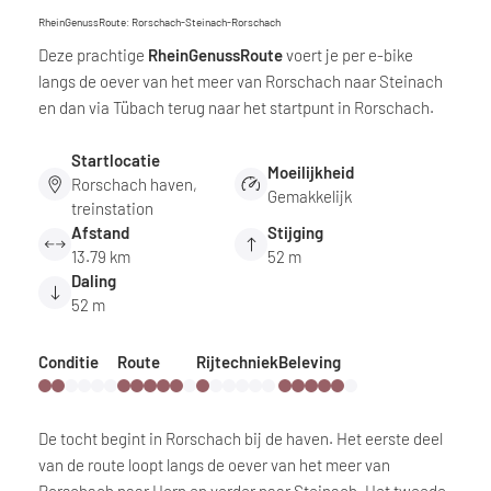
RheinGenussRoute: Rorschach-Steinach-Rorschach
Deze prachtige
RheinGenussRoute
voert je per e-bike
langs de oever van het meer van Rorschach naar Steinach
en dan via Tübach terug naar het startpunt in Rorschach.
Startlocatie
Moeilijkheid
Rorschach haven,
Gemakkelijk
treinstation
Afstand
Stijging
13.79 km
52 m
Daling
52 m
Conditie
Route
Rijtechniek
Beleving
De tocht begint in Rorschach bij de haven. Het eerste deel
van de route loopt langs de oever van het meer van
Rorschach naar Horn en verder naar Steinach. Het tweede