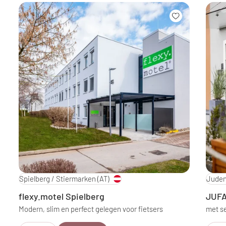
Spielberg / Stiermarken
(AT)
Juden
flexy.motel Spielberg
JUFA
Modern, slim en perfect gelegen voor fietsers
met se