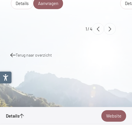
Details
Aanvragen
Det
1
/
4
Terug naar overzicht
Seckau-Gaal Tour
Details
Website
Aanvragen
Bladwijzer