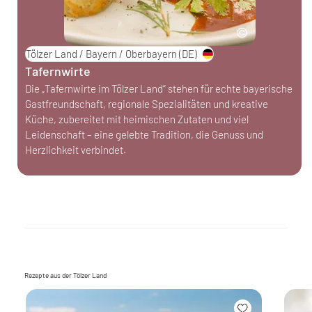
Tölzer Land / Bayern / Oberbayern
(DE)
Tafernwirte
Die „Tafernwirte im Tölzer Land“ stehen für echte bayerische
Gastfreundschaft, regionale Spezialitäten und kreative
Küche, zubereitet mit heimischen Zutaten und viel
Leidenschaft – eine gelebte Tradition, die Genuss und
Herzlichkeit verbindet.
Rezepte aus der Tölzer Land