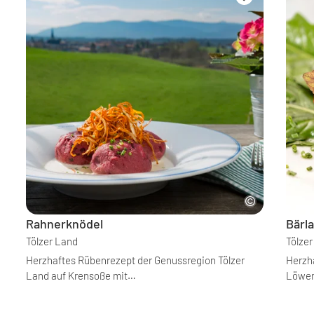
Rahnerknödel
Bärl
Tölzer Land
Tölze
Herzhaftes Rübenrezept der Genussregion Tölzer
Herzh
Land auf Krensoße mit…
Löwen