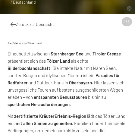
/ Deutschland
1
/
6
Zurück zur Übersicht
RadErlebnis im Tölzer Land
Eingebettet zwischen
Starnberger See
und
Tiroler Grenze
präsentiert sich das
Tölzer Land
als echte
Bilderbuchlandschaft
. Die intakte Natur mit klaren Seen,
sanften Bergen und idyllischen Mooren ist ein
Paradies für
Radfahrer
und Outdoor-Fans in
Oberbayern
. Hier lassen sich
unvergessliche Touren auf bestens ausgeschilderten Wegen
erleben – von
entspannten Genusstouren
bis hin zu
sportlichen Herausforderungen
.
Als
zertifizierte KräuterErlebnis-Region
lädt das Tölzer Land
ein,
mit allen Sinnen zu genießen
. Familien finden hier ideale
Bedingungen, um gemeinsam aktiv zu sein und die