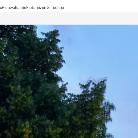
s
Fietsvakantie
Fietsreizen & Tochten
eizen
ochten
amenwerkingen
aden voor lange afstanden