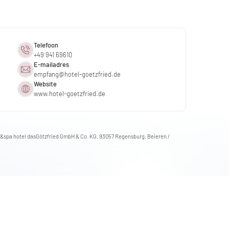
Telefoon
+49 941 69610
E-mailadres
empfang@
hotel-goetzfried.
de
Website
www.hotel-goetzfried.de
n&spa hotel dasGötzfried GmbH & Co. KG, 93057 Regensburg, Beieren /