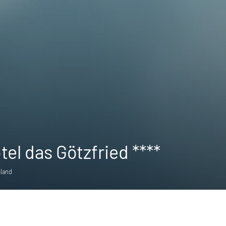
el das Götzfried ****
sland