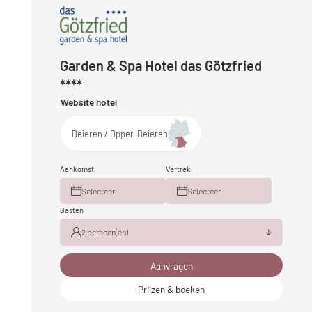
Garden & Spa Hotel das Götzfried
****
Website hotel
Beieren / Opper-Beieren
Aankomst
Vertrek
Selecteer
Selecteer
Gasten
2 persoon(en)
Aanvragen
Volwassene(n)
2
Kind(eren)
0
Prijzen & boeken