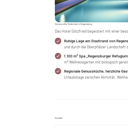
Genussvoller Radurlaub in Regensburg
Das Hotel Götzfried begeistert mit einer be
Ruhige Lage am Stadtrand von Regen
und durch die Oberpfälzer Landschaft so
1.100 m² Spa „Regensburger Refugium
m² Wellnessgarten mit biologisch gerei
Regionale Genussküche, herzliche Ga
Urlaubstage zwischen Aktivität, Wellne
Kontakt