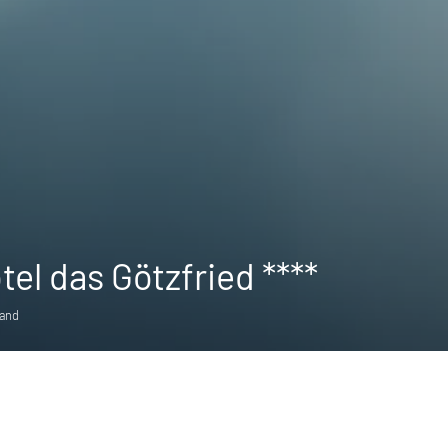
el das Götzfried ****
land