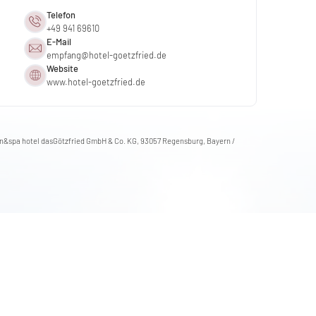
Telefon
+49 941 69610
E-Mail
empfang@
hotel-goetzfried.
de
Website
www.hotel-goetzfried.de
en&spa hotel dasGötzfried GmbH & Co. KG, 93057 Regensburg, Bayern /