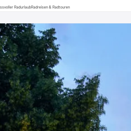
ssvoller Radurlaub
Radreisen & Radtouren
Radreisen
Radtouren
Fernradwege
operationen