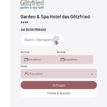
Garden & Spa Hotel das Götzfried
****
zur Hotel-Website
Bayern / Oberbayern
Anreise
Abreise
Auswählen
Auswählen
Gäste
2 Person(en)
Anfragen
Erwachsene(r)
2
Kind(er)
0
Preise & Buchen