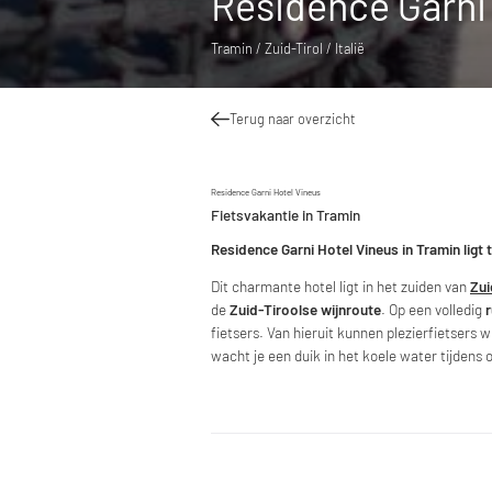
Residence Garni 
Tramin / Zuid-Tirol / Italië
Terug naar overzicht
Residence Garni Hotel Vineus
Fietsvakantie in Tramin
Residence Garni Hotel Vineus in Tramin lig
Dit charmante hotel ligt in het zuiden van
Zui
de
Zuid-Tiroolse wijnroute
. Op een volledig
r
fietsers. Van hieruit kunnen plezierfietsers
wacht je een duik in het koele water tijdens o