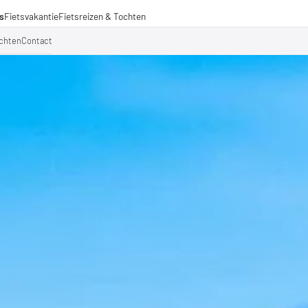
s
Fietsvakantie
Fietsreizen & Tochten
eizen
ochten
Contact
ochten
amenwerkingen
aden voor lange afstanden