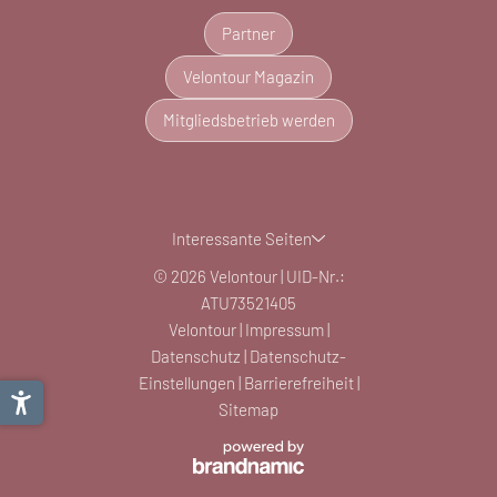
Partner
Velontour Magazin
Mitgliedsbetrieb werden
Interessante Seiten
© 2026 Velontour
|
UID-Nr.:
ATU73521405
Velontour
|
Impressum
|
Datenschutz
|
Datenschutz-
Einstellungen
|
Barrierefreiheit
|
Sitemap