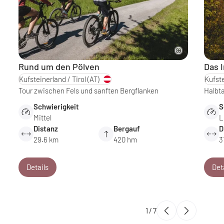
Rund um den Pölven
Das 
Kufsteinerland / Tirol
(AT)
Kufste
Tour zwischen Fels und sanften Bergflanken
Halbta
Schwierigkeit
S
Mittel
L
Distanz
Bergauf
D
29.6 km
420 hm
3
Details
Det
1
/
7