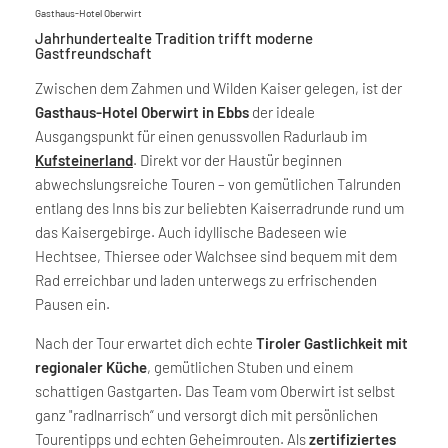
Gasthaus-Hotel Oberwirt
Jahrhundertealte Tradition trifft moderne
Gastfreundschaft
Zwischen dem Zahmen und Wilden Kaiser gelegen, ist der
Gasthaus-Hotel Oberwirt in Ebbs
der ideale
Ausgangspunkt für einen genussvollen Radurlaub im
Kufsteinerland
. Direkt vor der Haustür beginnen
abwechslungsreiche Touren – von gemütlichen Talrunden
entlang des Inns bis zur beliebten Kaiserradrunde rund um
das Kaisergebirge. Auch idyllische Badeseen wie
Hechtsee, Thiersee oder Walchsee sind bequem mit dem
Rad erreichbar und laden unterwegs zu erfrischenden
Pausen ein.
Nach der Tour erwartet dich echte
Tiroler Gastlichkeit mit
regionaler Küche
, gemütlichen Stuben und einem
schattigen Gastgarten. Das Team vom Oberwirt ist selbst
ganz "radlnarrisch“ und versorgt dich mit persönlichen
Tourentipps und echten Geheimrouten. Als
zertifiziertes