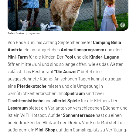
Tolles Freizeitprogramm
Von Ende Juni bis Anfang September bietet
Camping Bella
Austria
ein umfangreiches
Animationsprogramm
und eine
Mini-Farm
für die Kinder. Der
Pool
und die
Kinder-Lagune
öffnen Mitte Juni und sind so lange offen, wie es das Wetter
zulässt! Das Restaurant
“Die Auszeit”
bietet eine
ausgezeichnete Küche. An schönen Tagen kannst du sogar
eine
Pferdekutsche
mieten und die Umgebung in
Gemütlichkeit erforschen. Im
Spielraum
sind zwei
Tischtennistische
und
allerlei Spiele
für die Kleinen. Der
Leseraum
bietet ein Variante von verschiedenen Büchern und
ist ein WIFI Hotspot. Auf der
Sonnenterrasse
hast du einen
beeindruckenden Blick auf den Greim. Von Ende Mai steht dir
außerdem ein
Mini-Shop
auf dem Campingplatz zu Verfügung.