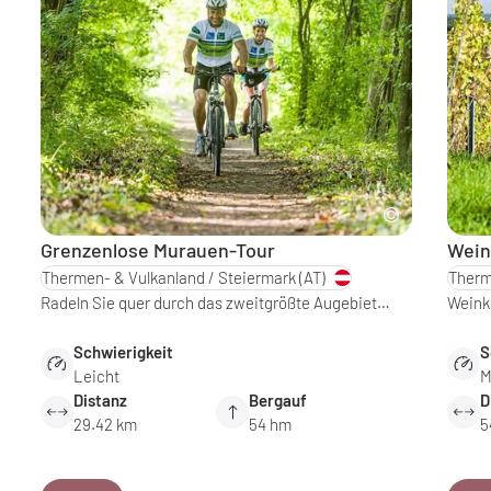
Grenzenlose Murauen-Tour
Wein
Thermen- & Vulkanland / Steiermark
(AT)
Therm
Radeln Sie quer durch das zweitgrößte Augebiet…
Weinku
Schwierigkeit
S
Leicht
M
Distanz
Bergauf
D
29.42 km
54 hm
5