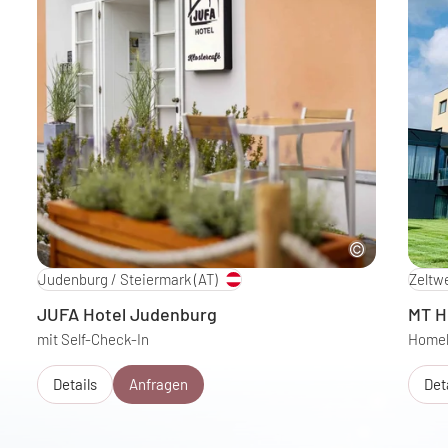
Judenburg / Steiermark
(AT)
Zeltw
JUFA Hotel Judenburg
MT H
mit Self-Check-In
Homeb
Details
Anfragen
Det