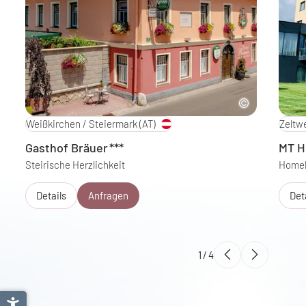
Weißkirchen / Steiermark
(AT)
Zeltw
Gasthof Bräuer
***
MT H
Steirische Herzlichkeit
Homeb
Details
Anfragen
Det
1
/
4