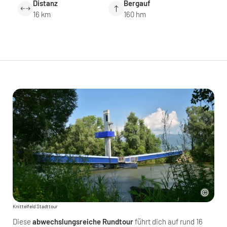
Distanz
Bergauf
16 km
160 hm
Knittelfeld Stadttour
Diese
abwechslungsreiche Rundtour
führt dich auf rund 16