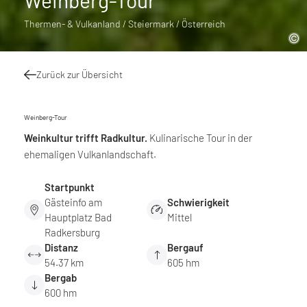
Weinberg-Tour
Thermen- & Vulkanland / Steiermark / Österreich
Zurück zur Übersicht
Weinberg-Tour
Weinkultur trifft Radkultur.
Kulinarische Tour in der
ehemaligen Vulkanlandschaft.
Startpunkt
Gästeinfo am
Schwierigkeit
Hauptplatz Bad
Mittel
Radkersburg
Distanz
Bergauf
54.37 km
605 hm
Bergab
600 hm