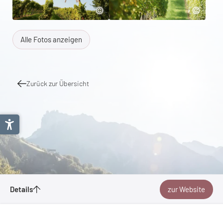
Alle Fotos anzeigen
Zurück zur Übersicht
Weinberg-Tour
Details
zur Website
Merken