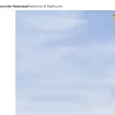
ssvoller Radurlaub
Radreisen & Radtouren
Radreisen
Radtouren
Fernradwege
operationen