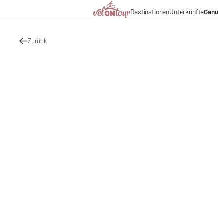
Kulinarik
Destinationen
Unterkünfte
Genu
Italien
Italien
Urlaubsthemen
Deutschland
Deutschland
Magazin
Schweiz
Schweiz
Zurück
Blog
Liechtenstein
Slowenien
Partner & Wirtschaftsko
Slowenien
Urlaubspakete