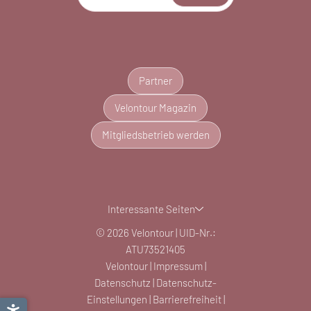
Partner
Velontour Magazin
Mitgliedsbetrieb werden
Interessante Seiten
© 2026 Velontour
|
UID-Nr.:
ATU73521405
Velontour
|
Impressum
|
Datenschutz
|
Datenschutz-
Einstellungen
|
Barrierefreiheit
|