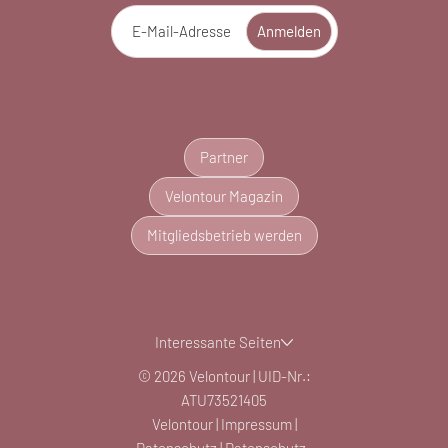
E-Mail-Adresse
Anmelden
Partner
Velontour Magazin
Mitgliedsbetrieb werden
Interessante Seiten
© 2026 Velontour
|
UID-Nr.:
ATU73521405
Velontour
|
Impressum
|