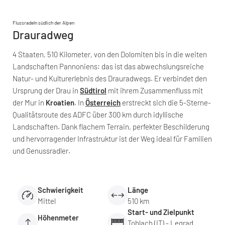
Flussradeln südlich der Alpen
Drauradweg
4 Staaten, 510 Kilometer, von den Dolomiten bis in die weiten
Landschaften Pannoniens: das ist das abwechslungsreiche
Natur- und Kulturerlebnis des Drauradwegs. Er verbindet den
Ursprung der Drau in
Südtirol
mit ihrem Zusammenfluss mit
der Mur in
Kroatien
. In
Österreich
erstreckt sich die 5-Sterne-
Qualitätsroute des ADFC über 300 km durch idyllische
Landschaften. Dank flachem Terrain, perfekter Beschilderung
und hervorragender Infrastruktur ist der Weg ideal für Familien
und Genussradler.
Schwierigkeit
Länge
Mittel
510 km
Start- und Zielpunkt
Höhenmeter
Toblach (IT) - Legrad