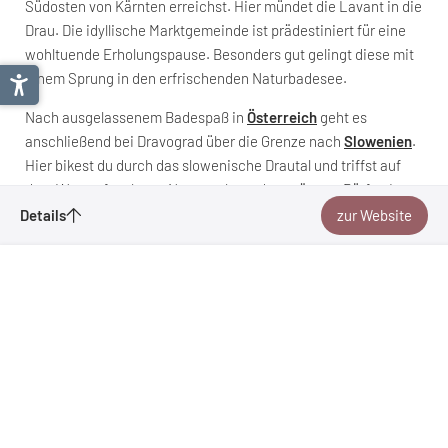
Südosten von Kärnten erreichst. Hier mündet die Lavant in die
Drau. Die idyllische Marktgemeinde ist prädestiniert für eine
wohltuende Erholungspause. Besonders gut gelingt diese mit
einem Sprung in den erfrischenden Naturbadesee.
Nach ausgelassenem Badespaß in
Österreich
geht es
anschließend bei Dravograd über die Grenze nach
Slowenien
.
Hier bikest du durch das slowenische Drautal und triffst auf
dem Weg auf mehrere Naturparks und verträumte Dörfer. In
Drauradweg in Klagenfurt am
der Stadt Maribor gibt es wieder ein umfangreiches
Details
zur Website
Kulturprogramm zu erleben. Angefangen von der
Wörthersee
Anfragen
sehenswerten Kathedrale über den Rathausplatz bis hin zur
Merken
Stadtburg – hier wird jedes Kulturherz zum Höherschlagen
gebracht. Von hier aus geht es dann in Richtung Zielgerade: in
die Stadt Varadžin im Norden Kroatiens.
Verein Drauradweg Wirte
9020
Klagenfurt am Wörthersee
| Österreich
weitere Informationen zum Drauradweg
Klagenfurt am Wörthersee