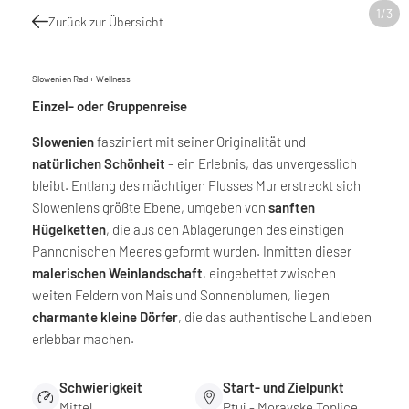
1
/
3
Zurück zur Übersicht
Slowenien Rad + Wellness
Einzel- oder Gruppenreise
Slowenien
fasziniert mit seiner Originalität und
natürlichen Schönheit
– ein Erlebnis, das unvergesslich
bleibt. Entlang des mächtigen Flusses Mur erstreckt sich
Sloweniens größte Ebene, umgeben von
sanften
Hügelketten
, die aus den Ablagerungen des einstigen
Pannonischen Meeres geformt wurden. Inmitten dieser
malerischen Weinlandschaft
, eingebettet zwischen
weiten Feldern von Mais und Sonnenblumen, liegen
charmante kleine Dörfer
, die das authentische Landleben
erlebbar machen.
Schwierigkeit
Start- und Zielpunkt
Mittel
Ptuj - Moravske Toplice