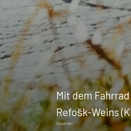
Mit dem Fahrrad
Refošk-Weins (K
Slowenien