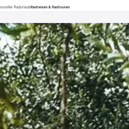
ssvoller Radurlaub
Radreisen & Radtouren
Radreisen
Radtouren
Fernradwege
operationen