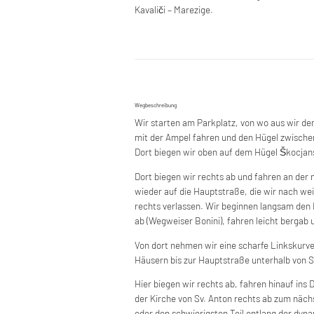
Kavaliči – Marezige.
Wegbeschreibung
Wir starten am Parkplatz, von wo aus wir d
mit der Ampel fahren und den Hügel zwische
Dort biegen wir oben auf dem Hügel Škocjansk
Dort biegen wir rechts ab und fahren an de
wieder auf die Hauptstraße, die wir nach we
rechts verlassen. Wir beginnen langsam den 
ab (Wegweiser Bonini), fahren leicht bergab u
Von dort nehmen wir eine scharfe Linkskur
Häusern bis zur Hauptstraße unterhalb von Sv
Hier biegen wir rechts ab, fahren hinauf in
der Kirche von Sv. Anton rechts ab zum nächs
oder den schwierigsten Teil entlang der dyn