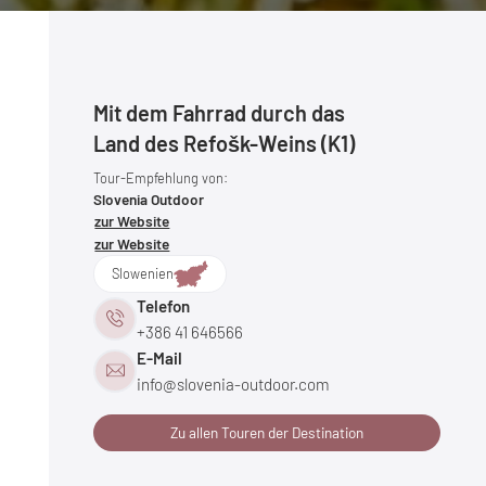
Mit dem Fahrrad durch das
Land des Refošk-Weins (K1)
Tour-Empfehlung von:
Slovenia Outdoor
zur Website
zur Website
Slowenien
Telefon
+386 41 646566
E-Mail
info@
slovenia-outdoor.
com
Zu allen Touren der Destination