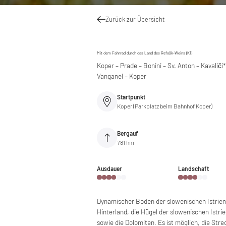
Zurück zur Übersicht
Mit dem Fahrrad durch das Land des Refošk-Weins (K1)
Koper – Prade – Bonini – Sv. Anton – Kavaliči
Vanganel – Koper
Startpunkt
Koper (Parkplatz beim Bahnhof Koper)
Bergauf
781 hm
Ausdauer
Landschaft
Dynamischer Boden der slowenischen Istrien
Hinterland, die Hügel der slowenischen Istri
sowie die Dolomiten. Es ist möglich, die Str