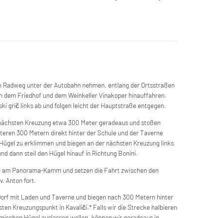
en Radweg unter der Autobahn nehmen, entlang der Ortsstraßen
n dem Friedhof und dem Weinkeller Vinakoper hinauffahren.
i grič links ab und folgen leicht der Hauptstraße entgegen.
r nächsten Kreuzung etwa 300 Meter geradeaus und stoßen
iteren 300 Metern direkt hinter der Schule und der Taverne
Hügel zu erklimmen und biegen an der nächsten Kreuzung links
nd dann steil den Hügel hinauf in Richtung Bonini.
ve am Panorama-Kamm und setzen die Fahrt zwischen den
. Anton fort.
s Dorf mit Laden und Taverne und biegen nach 300 Metern hinter
ten Kreuzungspunkt in Kavaliči.* Falls wir die Strecke halbieren
amischen Hügel auslassen wollen, können wir geradeaus in