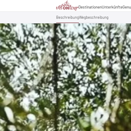
Kulinarik
Destinationen
Unterkünfte
Genu
Italien
Italien
Urlaubsthemen
Deutschland
Deutschland
Beschreibung
Wegbeschreibung
Magazin
Schweiz
Schweiz
Blog
Liechtenstein
Slowenien
Partner & Wirtschaftsko
Slowenien
Urlaubspakete