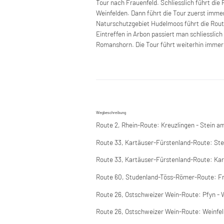
Tour nach Frauenfeld. Schliesslich führt die
Weinfelden. Dann führt die Tour zuerst imme
Naturschutzgebiet Hudelmoos führt die Rout
Eintreffen in Arbon passiert man schliesslic
Romanshorn. Die Tour führt weiterhin immer
Wegbeschreibung
Route 2, Rhein-Route: Kreuzlingen - Stein a
Route 33, Kartäuser-Fürstenland-Route: Stei
Route 33, Kartäuser-Fürstenland-Route: Kart
Route 60, Studenland-Töss-Römer-Route: Fr
Route 26, Ostschweizer Wein-Route: Pfyn - 
Route 26, Ostschweizer Wein-Route: Weinfeld