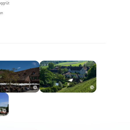
nggrüt
on