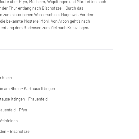
 Route über Pfyn, Müllheim, Wigoltingen und Märstetten nach
r der Thur entlang nach Bischofszell. Durch das
e zum historischen Wasserschloss Hagenwil. Vor dem
h die bekannte Mosterei Möhl. Von Arbon geht's nach
 entlang dem Bodensee zum Ziel nach Kreuzlingen.
m Rhein
n am Rhein - Kartause Ittingen
ause Ittingen - Frauenfeld
auenfeld - Pfyn
Weinfelden
en – Bischofszell