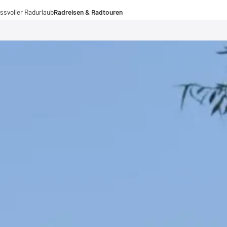
ssvoller Radurlaub
Radreisen & Radtouren
Radreisen
Radtouren
Fernradwege
operationen