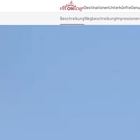
Kulinarik
Destinationen
Unterkünfte
Genu
Italien
Italien
Urlaubsthemen
Deutschland
Deutschland
Beschreibung
Wegbeschreibung
Impressionen
Magazin
Schweiz
Schweiz
Blog
Liechtenstein
Slowenien
Partner & Wirtschaftsko
Slowenien
Urlaubspakete