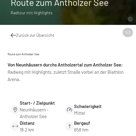
Route zum Antholzer See
Radtour mit Highlights
1
/
3
Zurück zur Übersicht
Route zum Antholzer See
Von Neunhäusern durchs Antholzertal zum Antholzer See:
Radweg mit Highlights, zuletzt Straße vorbei an der Biathlon
Arena.
Start- / Zielpunkt
Schwierigkeit
Neunhäusern -
Mittel
Antholzer See
Distanz
Bergauf
18.2 km
658 hm