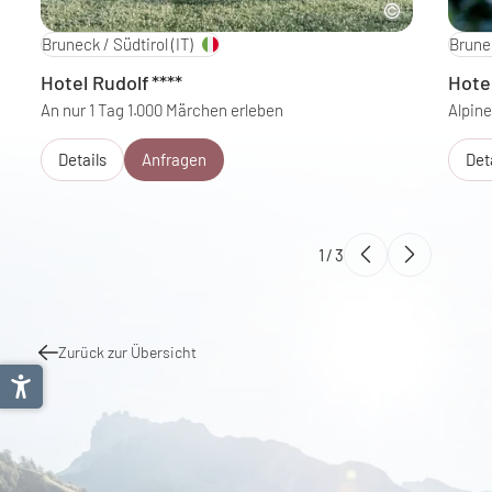
Bruneck / Südtirol
(IT)
Brunec
Hotel Rudolf
****
Hote
An nur 1 Tag 1.000 Märchen erleben
Alpine
Details
Anfragen
Det
1
/
3
Zurück zur Übersicht