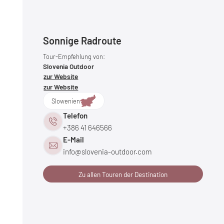
Sonnige Radroute
Tour-Empfehlung von:
Slovenia Outdoor
zur Website
zur Website
Slowenien
Telefon
+386 41 646566
E-Mail
info@
slovenia-outdoor.
com
Zu allen Touren der Destination