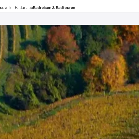
ssvoller Radurlaub
Radreisen & Radtouren
Radreisen
Radtouren
Fernradwege
operationen