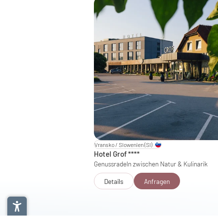
Vransko / Slowenien
(SI)
Hotel Grof
****
Genussradeln zwischen Natur & Kulinarik
Details
Anfragen