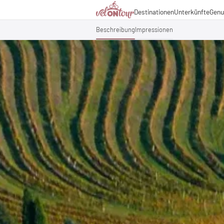
Kulinarik
Destinationen
Unterkünfte
Genu
Italien
Italien
Urlaubsthemen
Deutschland
Deutschland
Beschreibung
Impressionen
Magazin
Schweiz
Schweiz
Blog
Liechtenstein
Slowenien
Partner & Wirtschaftsko
Slowenien
Urlaubspakete