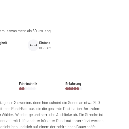
em, etwas mehr als 60 km lang
gkeit
Distanz
61.79 km
Fahrtechnik
Erfahrung
ntagen in Slowenien, denn hier scheint die Sonne an etwa 200
it eine Rund-Radtour, die die gesamte Destination Jeruzalem
Wälder, Weinberge und herrliche Ausblicke ab. Die Strecke ist
derzeit mit Hilfe anderer kürzerer Rundrouten verkürzt werden.
esichtigen und sich auf einem der zahlreichen Bauernhöfe