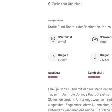
Zurück zur Übersicht
Sonnige Radroute
Große Rund-Radtour der Destination Jeruzal
Startpunkt
Schwieri
Ormož
Mittel
Bergauf
Bergab
804 hm
782 hm
Ausdauer
Landschaft
Prlekija ist das Land mit den meisten Sonne
Tagen im Jahr. Die Sonnige Radroute ist som
Slowenien umgeht. Unterwegs wechseln sich 
wegen der Länge anspruchsvoll, kann aber je
Unterwegs kann man das reiche Kulturerbe b