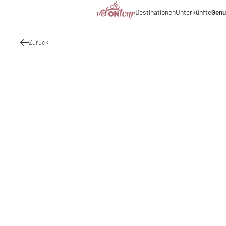
Kulinarik
Destinationen
Unterkünfte
Genu
Italien
Italien
Urlaubsthemen
Deutschland
Deutschland
Magazin
Schweiz
Schweiz
Zurück
Blog
Liechtenstein
Slowenien
Partner & Wirtschaftsko
Slowenien
Urlaubspakete