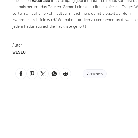
oder einen
Radurlaub
im Alleingang geplant hast – um eines kommst du
niemals herum: das Packen. Schnell einmal stellt sich hier die Frage: 
sollte man auf eine Fahrradtour mitnehmen, damit die Zeit auf dem
Zweirad zum Erfolg wird? Wir haben für dich zusammengefasst, was be
jedem Radurlaub auf die Packliste gehört!
Autor
WESEO
Merken