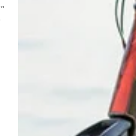
Was
i