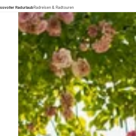
ssvoller Radurlaub
Radreisen & Radtouren
Radreisen
Radtouren
Fernradwege
operationen