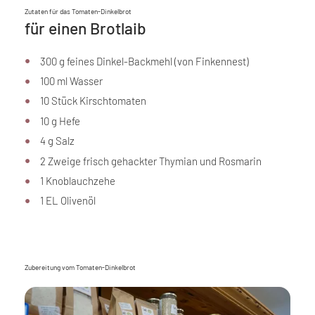
Zutaten für das Tomaten-Dinkelbrot
für einen Brotlaib
300 g feines Dinkel-Backmehl (von Finkennest)
100 ml Wasser
10 Stück Kirschtomaten
10 g Hefe
4 g Salz
2 Zweige frisch gehackter Thymian und Rosmarin
1 Knoblauchzehe
1 EL Olivenöl
Zubereitung vom Tomaten-Dinkelbrot