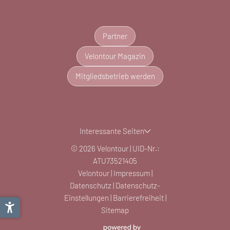
Partner
Velontour Magazin
Mitgliedsbetrieb werden
Interessante Seiten
© 2026 Velontour
|
UID-Nr.:
ATU73521405
Velontour
|
Impressum
|
Datenschutz
|
Datenschutz-
Einstellungen
|
Barrierefreiheit
|
Sitemap