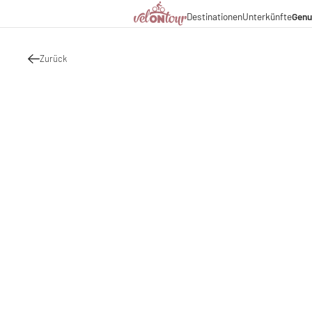
Kulinarik
Destinationen
Unterkünfte
Genu
Italien
Italien
Urlaubsthemen
Deutschland
Deutschland
Magazin
Schweiz
Schweiz
Zurück
Blog
Liechtenstein
Slowenien
Partner & Wirtschaftsko
Slowenien
Urlaubspakete