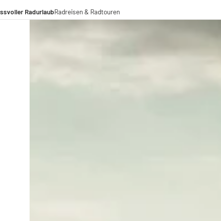
ssvoller Radurlaub
Radreisen & Radtouren
Radreisen
Radtouren
Fernradwege
operationen