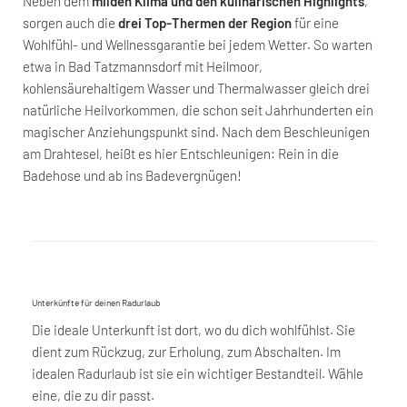
Neben dem
milden Klima und den kulinarischen Highlights
,
sorgen auch die
drei Top-Thermen der Region
für eine
Wohlfühl- und Wellnessgarantie bei jedem Wetter. So warten
etwa in Bad Tatzmannsdorf mit Heilmoor,
kohlensäurehaltigem Wasser und Thermalwasser gleich drei
natürliche Heilvorkommen, die schon seit Jahrhunderten ein
magischer Anziehungspunkt sind. Nach dem Beschleunigen
am Drahtesel, heißt es hier Entschleunigen: Rein in die
Badehose und ab ins Badevergnügen!
Unterkünfte für deinen Radurlaub
Die ideale Unterkunft ist dort, wo du dich wohlfühlst. Sie
dient zum Rückzug, zur Erholung, zum Abschalten. Im
idealen Radurlaub ist sie ein wichtiger Bestandteil. Wähle
eine, die zu dir passt.