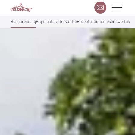
Beschreibung
Highlights
Unterkünfte
Rezepte
Touren
Lesenswertes