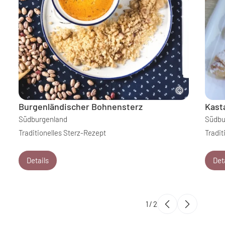
Burgenländischer Bohnensterz
Kast
Südburgenland
Südbu
Traditionelles Sterz-Rezept
Tradit
Details
Det
1
/
2