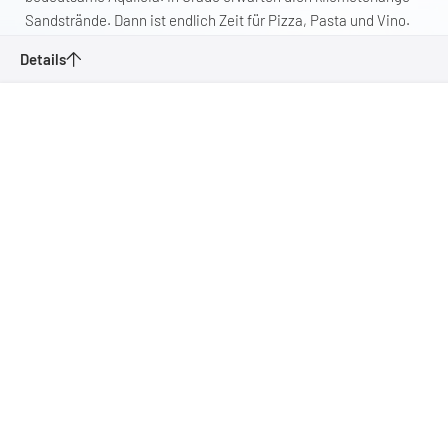
Sandstrände. Dann ist endlich Zeit für Pizza, Pasta und Vino.
Bella Italia!
Details
Alpe-Adria-Radweg
Merken
Zurück zur Übersicht
Schwierigkeit
Länge
Höhenmeter
Start- und Zielpunkt
Mittel
410 km
2359 hm
Salzburg - Grado