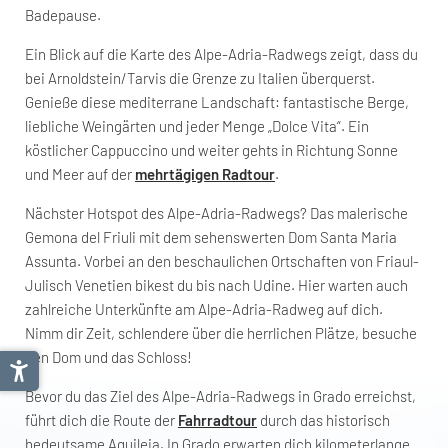
Badepause.
Ein Blick auf die Karte des Alpe-Adria-Radwegs zeigt, dass du
bei Arnoldstein/Tarvis die Grenze zu Italien überquerst.
Genieße diese mediterrane Landschaft: fantastische Berge,
liebliche Weingärten und jeder Menge „Dolce Vita“. Ein
köstlicher Cappuccino und weiter gehts in Richtung Sonne
und Meer auf der
mehrtägigen Radtour
.
Nächster Hotspot des Alpe-Adria-Radwegs? Das malerische
Gemona del Friuli mit dem sehenswerten Dom Santa Maria
Assunta. Vorbei an den beschaulichen Ortschaften von Friaul-
Julisch Venetien bikest du bis nach Udine. Hier warten auch
zahlreiche Unterkünfte am Alpe-Adria-Radweg auf dich.
Nimm dir Zeit, schlendere über die herrlichen Plätze, besuche
den Dom und das Schloss!
Bevor du das Ziel des Alpe-Adria-Radwegs in Grado erreichst,
führt dich die Route der
Fahrradtour
durch das historisch
bedeutsame Aquileia. In Grado erwarten dich kilometerlange