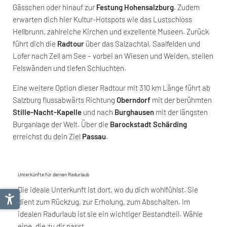
Gässchen oder hinauf zur
Festung Hohensalzburg
. Zudem
erwarten dich hier Kultur-Hotspots wie das Lustschloss
Hellbrunn, zahlreiche Kirchen und exzellente Museen. Zurück
führt dich die
Radtour
über das Salzachtal, Saalfelden und
Lofer nach Zell am See – vorbei an Wiesen und Weiden, steilen
Felswänden und tiefen Schluchten.
Eine weitere Option dieser Radtour mit 310 km Länge führt ab
Salzburg flussabwärts Richtung
Oberndorf
mit der berühmten
Stille-Nacht-Kapelle
und nach
Burghausen
mit der längsten
Burganlage der Welt. Über die
Barockstadt Schärding
erreichst du dein Ziel
Passau
.
Unterkünfte für deinen Radurlaub
Die ideale Unterkunft ist dort, wo du dich wohlfühlst. Sie
dient zum Rückzug, zur Erholung, zum Abschalten. Im
idealen Radurlaub ist sie ein wichtiger Bestandteil. Wähle
eine, die zu dir passt.