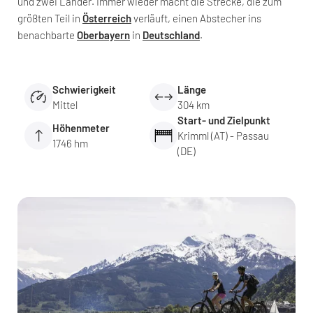
und zwei Länder. Immer wieder macht die Strecke, die zum
größten Teil in
Österreich
verläuft, einen Abstecher ins
benachbarte
Oberbayern
in
Deutschland
.
Schwierigkeit
Länge
Mittel
304 km
Start- und Zielpunkt
Höhenmeter
Krimml (AT) - Passau
1746 hm
(DE)