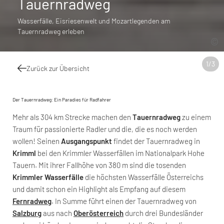
Tauernradweg
Wasserfälle, Eisriesenwelt und Mozartlegenden am
Tauernradweg erleben
1
/
3
Zurück zur Übersicht
Der Tauernradweg: Ein Paradies für Radfahrer
Mehr als 304 km Strecke machen den
Tauernradweg
zu einem
Traum für passionierte Radler und die, die es noch werden
wollen! Seinen
Ausgangspunkt
findet der Tauernradweg in
Krimml
bei den Krimmler Wasserfällen im Nationalpark Hohe
Tauern. Mit ihrer Fallhöhe von 380 m sind die tosenden
Krimmler Wasserfälle
die höchsten Wasserfälle Österreichs
und damit schon ein Highlight als Empfang auf diesem
Fernradweg
. In Summe führt einen der Tauernradweg von
Salzburg
aus nach
Oberösterreich
durch drei Bundesländer