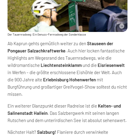
Der Tauernradweg: Ein Genuss-Fernradweg der Sonderklasse
Ab Kaprun gehts gemütlich weiter zu den
Stauseen der
Pongauer Salzachkraftwerke
. Auch hier locken fantastische
Highlights am Wegesrand des Tauernradwegs, wie die
wildromantische
Liechtensteinklamm
und die
Eisriesenwelt
in Werfen – die größte erschlossene Eishöhle der Welt. Auch
die 900 Jahre alte
Erlebnisburg Hohenwerfen
mit
Burgführung und großartiger Greifvogel-Show solltest du nicht
missen.
Ein weiterer Glanzpunkt dieser Radreise ist die
Kelten- und
Salinenstadt Hallein
. Das Salzbergwerk mit seinen langen
Rutschen und dem unterirdischen See ist absolut sehenswert.
Nächster Halt?
Salzburg!
Flaniere durch verwinkelte