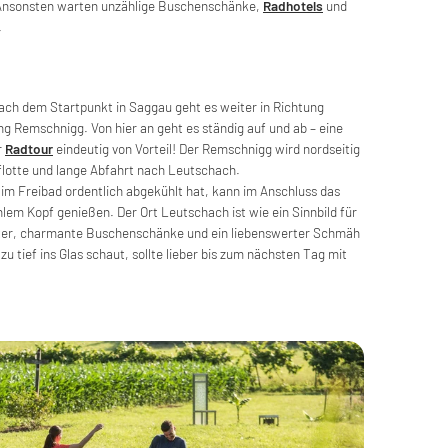
 Ansonsten warten unzählige Buschenschänke,
Radhotels
und
.
nach dem Startpunkt in Saggau geht es weiter in Richtung
ung Remschnigg. Von hier an geht es ständig auf und ab – eine
r
Radtour
eindeutig von Vorteil! Der Remschnigg wird nordseitig
flotte und lange Abfahrt nach Leutschach.
h im Freibad ordentlich abgekühlt hat, kann im Anschluss das
lem Kopf genießen. Der Ort Leutschach ist wie ein Sinnbild für
güter, charmante Buschenschänke und ein liebenswerter Schmäh
u tief ins Glas schaut, sollte lieber bis zum nächsten Tag mit