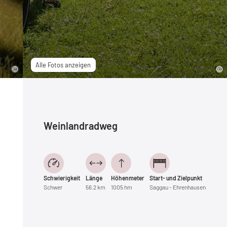
Alle Fotos anzeigen
Weinlandradweg
Schwierigkeit
Länge
Höhenmeter
Start- und Zielpunkt
Schwer
56.2 km
1005 hm
Saggau - Ehrenhausen