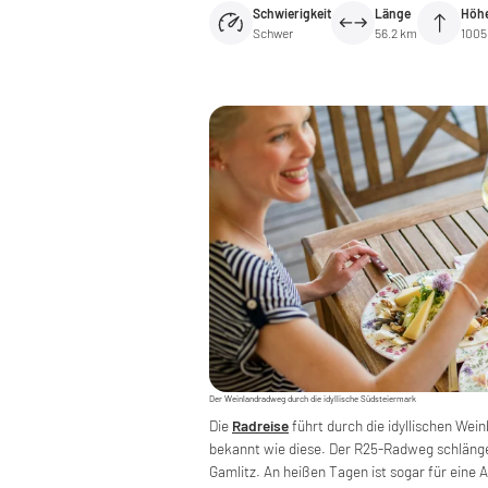
Schwierigkeit
Länge
Höh
Schwer
56.2 km
1005
Der Weinlandradweg durch die idyllische Südsteiermark
Die
Radreise
führt durch die idyllischen Wei
bekannt wie diese. Der R25-Radweg schlängel
Gamlitz. An heißen Tagen ist sogar für eine