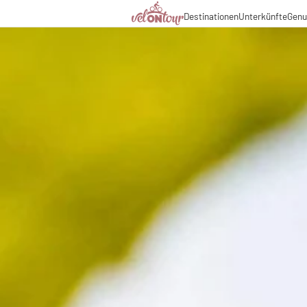
Kulinarik
Destinationen
Unterkünfte
Genu
Italien
Italien
Urlaubsthemen
Deutschland
Deutschland
Magazin
Schweiz
Schweiz
Blog
Liechtenstein
Slowenien
Partner & Wirtschaftsko
Slowenien
Urlaubspakete