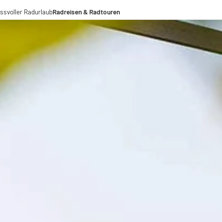
ssvoller Radurlaub
Radreisen & Radtouren
Radreisen
Radtouren
Fernradwege
operationen