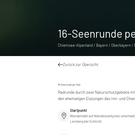
16-Seenrunde pe
Chiemsee-Alpenland / Bayern / Oberbayern /
Zurück zur Übersicht
16-Seenrunde per Rad
Radrunde durch zwei Naturschutzgebiete mit
den ehemaligen Eiszungen des Inn- und Chie
Startpunkt
Wandertafel auf Wanderparkplatz unterhalb
Lemberg bei Schlicht