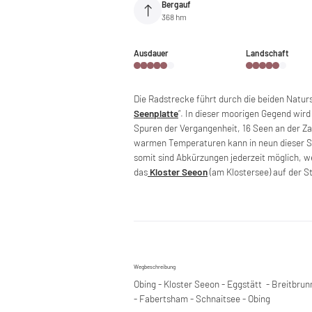
Bergauf
368 hm
Ausdauer
Landschaft
Die Radstrecke führt durch die beiden Natur
Seenplatte
“. In dieser moorigen Gegend wi
Spuren der Vergangenheit, 16 Seen an der Za
warmen Temperaturen kann in neun dieser S
somit sind Abkürzungen jederzeit möglich, w
das
Kloster Seeon
(am Klostersee) auf der S
Wegbeschreibung
Obing - Kloster Seeon - Eggstätt - Breitbrun
- Fabertsham - Schnaitsee - Obing