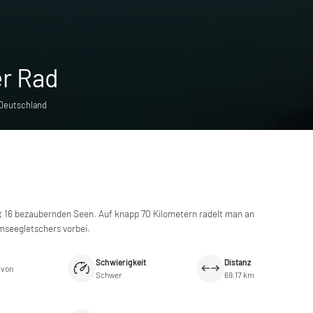
r Rad
 Deutschland
 16 bezaubernden Seen. Auf knapp 70 Kilometern radelt man an
mseegletschers vorbei.
Schwierigkeit
Distanz
 von
Schwer
69.17 km