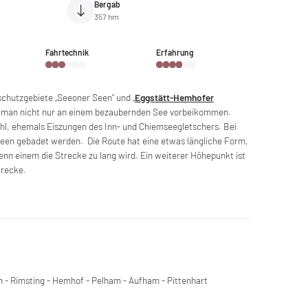
Bergab
357 hm
Fahrtechnik
Erfahrung
schutzgebiete „Seeoner Seen“ und „
Eggstätt-Hemhofer
rd man nicht nur an einem bezaubernden See vorbeikommen.
hl, ehemals Eiszungen des Inn- und Chiemseegletschers. Bei
een gebadet werden. Die Route hat eine etwas längliche Form,
enn einem die Strecke zu lang wird. Ein weiterer Höhepunkt ist
trecke.
n - Rimsting - Hemhof - Pelham - Aufham - Pittenhart