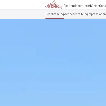
Kulinarik
Destinationen
Unterkünfte
Genu
Italien
Italien
Urlaubsthemen
Deutschland
Deutschland
Beschreibung
Wegbeschreibung
Impressionen
Magazin
Schweiz
Schweiz
Blog
Liechtenstein
Slowenien
Partner & Wirtschaftsko
Slowenien
Urlaubspakete