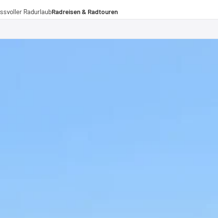
ssvoller Radurlaub
Radreisen & Radtouren
Radreisen
Radtouren
Fernradwege
operationen