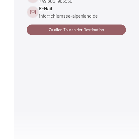
+49 8051 965550
E-Mail
info@
chiemsee-alpenland.
de
Zu allen Touren der Destination