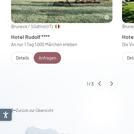
Bruneck / Südtirol
(IT)
Brunec
Hotel Rudolf
****
Hote
An nur 1 Tag 1.000 Märchen erleben
Die Vi
Details
Anfragen
Det
1
/
3
Zurück zur Übersicht