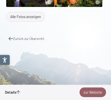
Alle Fotos anzeigen
Zurück zur Übersicht
Genuss-Velotour Thurgau
Details
zur Website
Merken