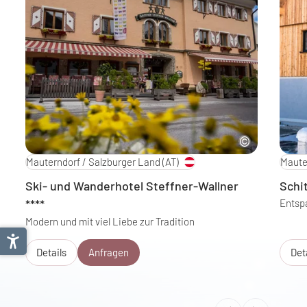
Mauterndorf / Salzburger Land
(AT)
Maute
Ski- und Wanderhotel Steffner-Wallner
Schi
****
Entsp
Modern und mit viel Liebe zur Tradition
Details
Anfragen
Det