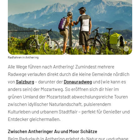
Radfahren in Anthering
Alle Wege führen nach Anthering! Zumindest mehrere
Radwege verlaufen direkt durch die kleine Gemeinde nördlich
von
Salzburg
– darunter der
Donauradweg
und (wie kann es
anders sein) der Mozartweg. So eröffnen sich dir hier im
grünen Umland der Mozartstadt abwechslungsreiche Touren
zwischen idyllischer Naturlandschaft, pulsierendem
Kulturleben und urbanem Stadtflair – perfekt für Genießer und
Entdecker gleichermaßen.
Zwischen Antheringer Au und Moor Schätze
Beim Radurlaub in Anthering erlebst du Natur pur
und
urbane