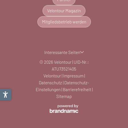
Velontour Magazin
Mitgliedsbetrieb werden
Interessante Seiten
© 2026 Velontour
|
UID-Nr.:
ATU73521405
Velontour
|
Impressum
|
Datenschutz
|
Datenschutz-
Einstellungen
|
Barrierefreiheit
|
Sitemap