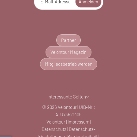
E-Mail-Adresse
Anmelden
Partner
Velontour Magazin
Mitgliedsbetrieb werden
Interessante Seiten
© 2026 Velontour
|
UID-Nr.:
ATU73521405
Velontour
|
Impressum
|
Datenschutz
|
Datenschutz-
Einstellungen
|
Barrierefreiheit
|