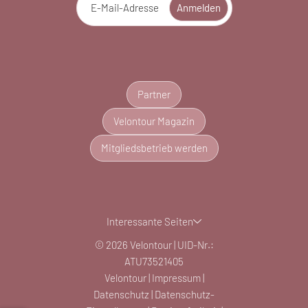
E-Mail-Adresse
Anmelden
Partner
Velontour Magazin
Mitgliedsbetrieb werden
Interessante Seiten
© 2026 Velontour
|
UID-Nr.:
ATU73521405
Velontour
|
Impressum
|
Datenschutz
|
Datenschutz-