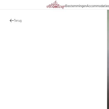
Bestemmingen
Accommodatie
Italië
Italië
Culinaire hoogstandjes
Fietsr
Duitsland
Duitsland
Magazine
Fietst
Zwitserland
Zwitserland
Terug
Partners & zakelijke sa
Fietsp
Liechtenstein
Slovenië
Slovenië
Vakantiepakketten