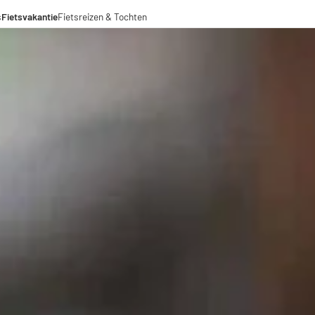
s
Fietsvakantie
Fietsreizen & Tochten
eizen
ochten
menwerkingen
aden voor lange afstanden