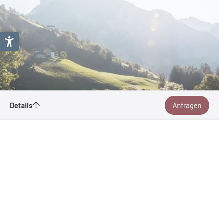
Details
Anfragen
FUNATravel GmbH / Alps 2 Adria
Universitätsstraße 92
9020 Klagenfurt am Wörthersee | Österreich
Drauradweg: Hochpustertal - Maribor
Merken