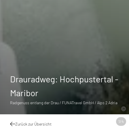
Drauradweg: Hochpustertal -
Maribor
Radgenuss entlang der Drau / FUNATravel GmbH / Alps 2 Adria
1
/
4
Zurück zur Übersicht