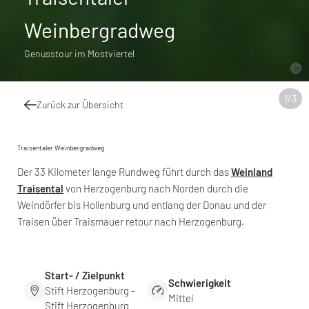
Weinbergradweg
Genusstour im Mostviertel
1
/
3
Zurück zur Übersicht
Traisentaler Weinbergradweg
Der 33 Kilometer lange Rundweg führt durch das
Weinland
Traisental
von Herzogenburg nach Norden durch die
Weindörfer bis Hollenburg und entlang der Donau und der
Traisen über Traismauer retour nach Herzogenburg.
Start- / Zielpunkt
Schwierigkeit
Stift Herzogenburg -
Mittel
Stift Herzogenburg