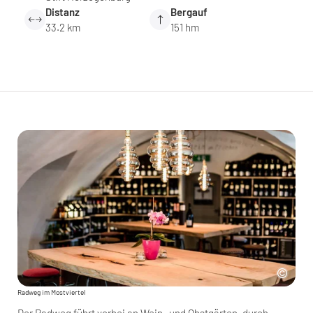
Distanz
Bergauf
33.2 km
151 hm
Radweg im Mostviertel
Der Radweg führt vorbei an Wein- und Obstgärten, durch