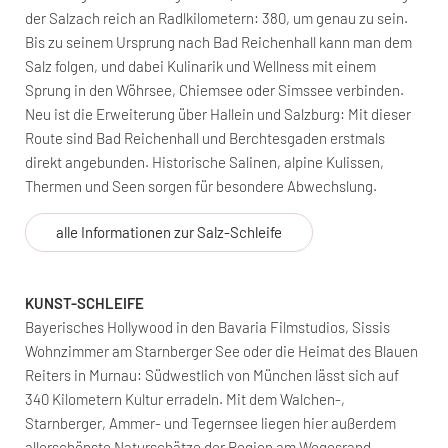
der Salzach reich an Radlkilometern: 380, um genau zu sein.
Bis zu seinem Ursprung nach Bad Reichenhall kann man dem
Salz folgen, und dabei Kulinarik und Wellness mit einem
Sprung in den Wöhrsee, Chiemsee oder Simssee verbinden.
Neu ist die Erweiterung über Hallein und Salzburg: Mit dieser
Route sind Bad Reichenhall und Berchtesgaden erstmals
direkt angebunden. Historische Salinen, alpine Kulissen,
Thermen und Seen sorgen für besondere Abwechslung.
alle Informationen zur Salz-Schleife
KUNST-SCHLEIFE
Bayerisches Hollywood in den Bavaria Filmstudios, Sissis
Wohnzimmer am Starnberger See oder die Heimat des Blauen
Reiters in Murnau: Südwestlich von München lässt sich auf
340 Kilometern Kultur erradeln. Mit dem Walchen-,
Starnberger, Ammer- und Tegernsee liegen hier außerdem
allerschönste Naturschätze der Region am Wegesrand.