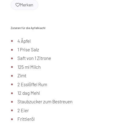
Merken
Zutaten für die Apfelkiachl
4 Äpfel
1 Prise Salz
Saft von 1 Zitrone
125 ml Milch
Zimt
2 Esslöffel Rum
12 dag Mehl
Staubzucker zum Bestreuen
2 Eier
Frittieröl