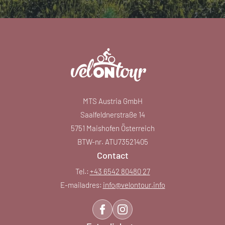
MTS Austria GmbH
Saalfeldnerstraße 14
5751 Maishofen Österreich
BTW-nr. ATU73521405
Contact
Tel.:
+43 6542 80480 27
E-mailadres:
info@
velontour.
info