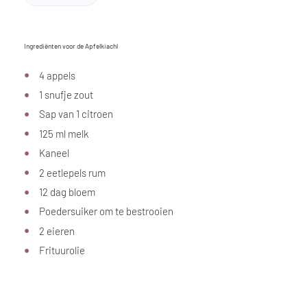
Ingrediënten voor de Apfelkiachl
4 appels
1 snufje zout
Sap van 1 citroen
125 ml melk
Kaneel
2 eetlepels rum
12 dag bloem
Poedersuiker om te bestrooien
2 eieren
Frituurolie