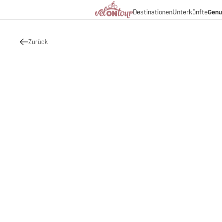
Kulinarik
Destinationen
Unterkünfte
Genu
Italien
Italien
Urlaubsthemen
Deutschland
Deutschland
Magazin
Schweiz
Schweiz
Zurück
Blog
Liechtenstein
Slowenien
Partner & Wirtschaftsko
Slowenien
Urlaubspakete