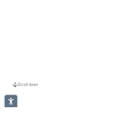
Scroll down
Zutaten für die Kräuter-Käse-Knöde