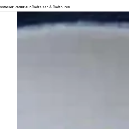
ssvoller Radurlaub
Radreisen & Radtouren
Radreisen
Radtouren
Fernradwege
operationen