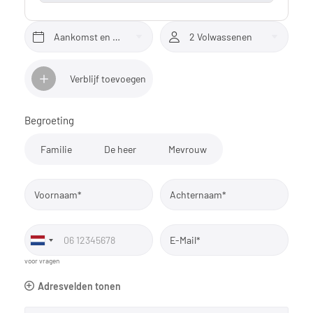
Aankomst en vertrek*
2 Volwassenen
Verblijf toevoegen
Begroeting
Familie
De heer
Mevrouw
Voornaam*
Achternaam*
E-Mail*
voor vragen
Adresvelden tonen