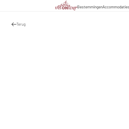
Bestemmingen
Accommodatie
Italië
Italië
Culinaire hoogstandjes
Fietsr
Duitsland
Duitsland
Magazine
Fietst
Zwitserland
Zwitserland
Terug
Partners & zakelijke sa
Fietsp
Liechtenstein
Slovenië
Slovenië
Vakantiepakketten