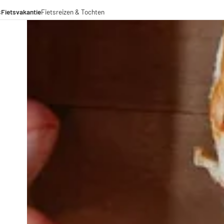
s
Fietsvakantie
Fietsreizen & Tochten
eizen
ochten
menwerkingen
aden voor lange afstanden