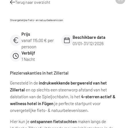
Terug naar overzicht
Onvergetelijke fiets- en natuurbelevenissen
Prijs
Beschikbare data
vanaf 115,00 € per
01/01–31/12/2026
persoon
Verblijf
1 Nacht
Pleziervakanties in het Zillertal
Genesteld in de
indrukwekkende bergwereld van het
Zillertal
en op slechts een steenworp afstand van het
dalstation van de Spieljochbahn, is het
4-sterren actief &
wellness hotel in Fügen
je perfecte startpunt voor
onvergetelijke fiets- & natuurbelevenissen.
Hier kun je
ontspannen fietstochten
maken langs de