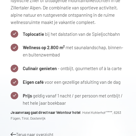
idyllische Ziller of uitdagende mountainbiketochten in de
Zillertaler Alpen. De combinatie van sportieve activiteit,
alpine natuur en rustgevende ontspanning in de ruime
wellnessruimte maakt je vakantie compleet.
Toplocatie
bij het dalstation van de Spieljochbahn
Wellness op 2.800 m²
met saunalandschap, binnen-
en buitenzwembad
Culinair genieten
- ontbijt, gourmetten of à la carte
Eigen café
voor een gezellige afsluiting van de dag
Prijs
geldig vanaf 1 nacht / per persoon met ontbijt /
het hele jaar boekbaar
Je aanvraag gaat direct naar Velontour hotel
: Hotel Kohlerhof ****, 6263
Fügen, Tirol, Oostenrijk
Terug naar overzicht